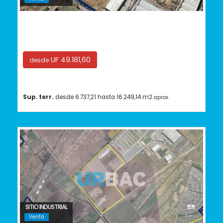
Quilicura
UF 49.181,60
desde
Sup. terr.
desde 6.737,21 hasta 16.249,14 m2
aprox.
SITIO INDUSTRIAL
Venta