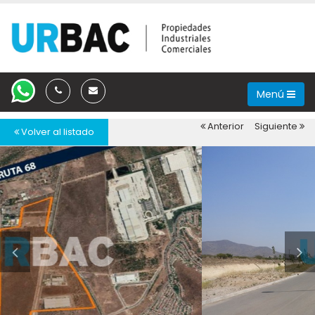
Menú
Anterior
Siguiente
Volver al listado
Anterior
Sig