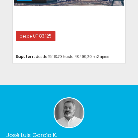
Renca
UF 83.125
desde
Sup. terr.
desde 15.113,70 hasta 43.499,20 m2
aprox.
José Luis García K.