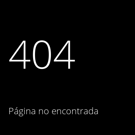
404
Página no encontrada