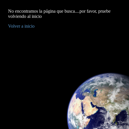
No encontramos la página que busca....por favor, pruebe
volviendo al inicio
Volver a inicio