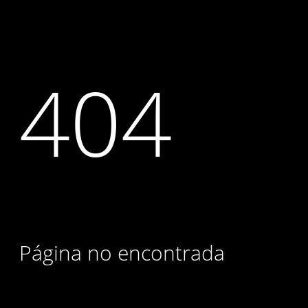
404
Página no encontrada