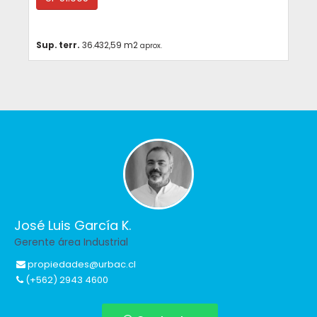
Sup. terr.
36.432,59 m2
aprox.
José Luis García K.
Gerente área Industrial
propiedades@urbac.cl
(+562) 2943 4600