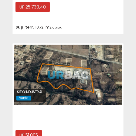
UF 25.730,40
Sup. terr.
10.721 m2
aprox.
SITIO INDUSTRIAL
Venta
San Antonio
UF 51.005