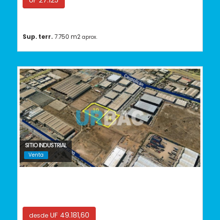
UF 27.125
Sup. terr.
7.750 m2
aprox.
SITIO INDUSTRIAL
Venta
Quilicura
UF 49.181,60
desde