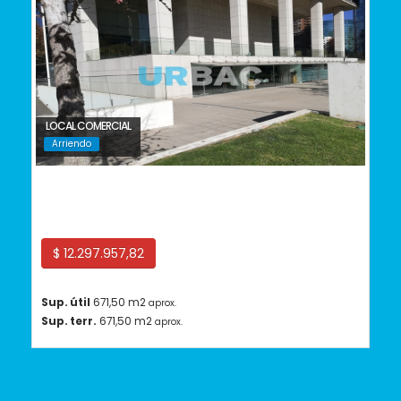
LOCAL COMERCIAL
Arriendo
Las Condes
$ 12.297.957,82
Sup. útil
671,50 m2
aprox.
Sup. terr.
671,50 m2
aprox.