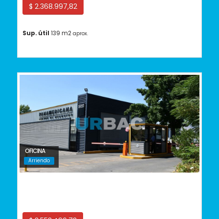
$ 2.368.997,82
Sup. útil
139 m2
aprox.
OFICINA
Arriendo
Conchalí