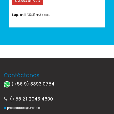
$ 3.553.496,73
Sup. útil
433,31 m2
aprox.
Contáctanos
(+56 9) 3393 0754
(+56 2) 2943 4600
propiedades@urbac.cl