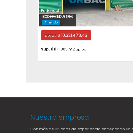
Pudahuel
BODEGA INDUSTRIAL
Arriendo
$ 10.321.478,43
desde
Sup. útil
1.805 m2
aprox.
Nuestra empresa
Con más de 35 años de experiencia entregando un s