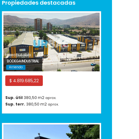
Propiedades destacadas
Huechuraba
BODEGA INDUSTRIAL
Arriendo
$ 4.819.685,22
Sup. útil
380,50 m2
aprox.
Sup. terr.
380,50 m2
aprox.