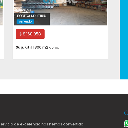
Cerrillos
BODEGA INDUSTRIAL
Arriendo
$ 8.168.958
Sup. útil
1.800 m2
aprox.
C
ervicio de excelencia nos hemos convertido