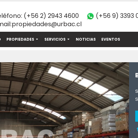
(+56 9) 3393 
eléfono:
(+56 2) 2943 4600
ail:
propiedades@urbac.cl
O
PROPIEDADES
SERVICIOS
NOTICIAS
EVENTOS
Siguient
B
S
S