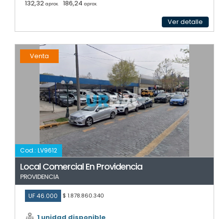
132,32
186,24
aprox.
aprox.
Ver detalle
Venta
Cod.: LV9612
Local Comercial En Providencia
PROVIDENCIA
UF 46.000
$ 1.878.860.340
1 unidad disponible