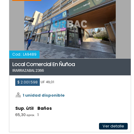
Cod.: LA9489
Local Comercial En Ñuñoa
IRARRAZABAL 2366
$ 2.001.598
UF 49,01
1 unidad disponible
Sup. útil
Baños
65,30
1
aprox.
Ver detalle