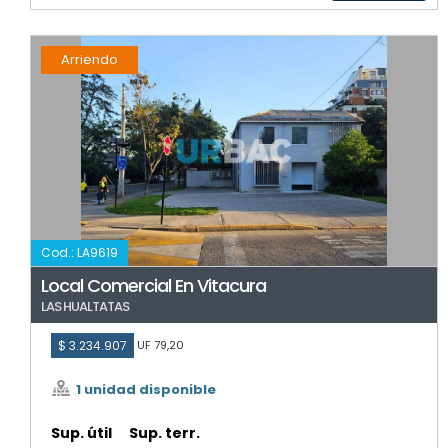
Arriendo
Cod.: LA9619
Local Comercial En Vitacura
LAS HUALTATAS
$ 3.234.907
UF 79,20
1 unidad disponible
Sup. útil
Sup. terr.