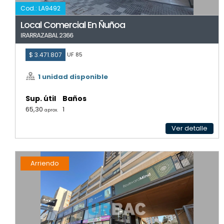
Cod.: LA9492
Local Comercial En Ñuñoa
IRARRAZABAL 2366
$ 3.471.807
UF 85
1 unidad disponible
Sup. útil
Baños
65,30
1
aprox.
Ver detalle
Arriendo