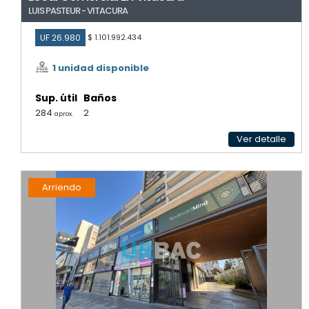
LUIS PASTEUR - VITACURA
UF 26.980
$ 1.101.992.434
1 unidad disponible
Sup. útil
Baños
284
2
aprox.
Ver detalle
Arriendo