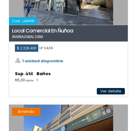
Cod.: LA9491
Local Comercial En Ñuñoa
IRARRAZABAL 2366
$ 2.228.491
UF 54,56
1 unidad disponible
Sup. útil
Baños
65,30
1
aprox.
Ver detalle
Arriendo