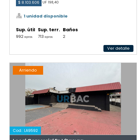
$ 8.103.606
UF 198,40
1 unidad disponible
Sup. útil
Sup. terr.
Baños
992
713
2
aprox.
aprox.
Ver detalle
Arriendo
Cod.: LA9592