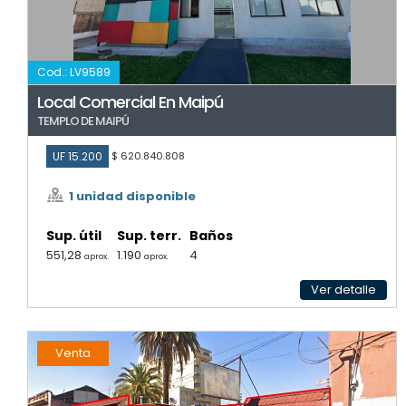
Cod.: LV9589
Local Comercial En Maipú
TEMPLO DE MAIPÚ
UF 15.200
$ 620.840.808
1 unidad disponible
Sup. útil
Sup. terr.
Baños
551,28
1.190
4
aprox.
aprox.
Ver detalle
Venta