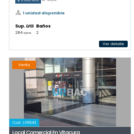
1 unidad disponible
Sup. útil
Baños
284
2
aprox.
Ver detalle
Venta
Cod.: LV9543
Local Comercial En Vitacura