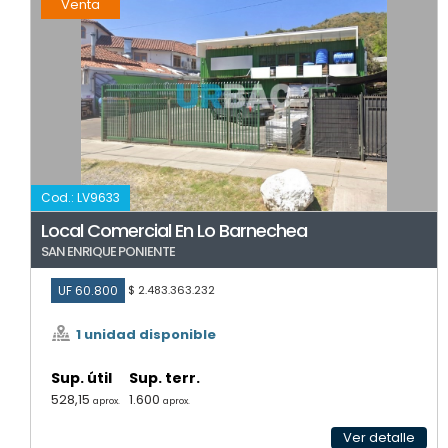
Venta
Cod.: LV9633
Local Comercial En Lo Barnechea
SAN ENRIQUE PONIENTE
UF 60.800
$ 2.483.363.232
1 unidad disponible
Sup. útil
Sup. terr.
528,15
1.600
aprox.
aprox.
Ver detalle