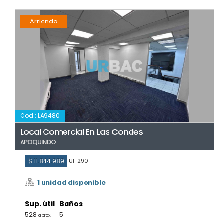
Arriendo
Cod.: LA9480
Local Comercial En Las Condes
APOQUINDO
$ 11.844.989
UF 290
1 unidad disponible
Sup. útil
Baños
528
5
aprox.