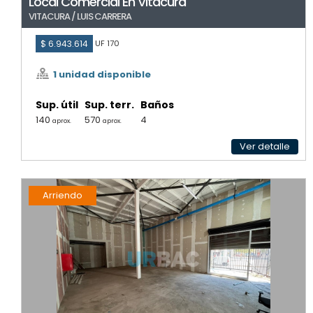
Local Comercial En Vitacura
VITACURA / LUIS CARRERA
$ 6.943.614
UF 170
1 unidad disponible
Sup. útil
Sup. terr.
Baños
140
570
4
aprox.
aprox.
Ver detalle
Arriendo