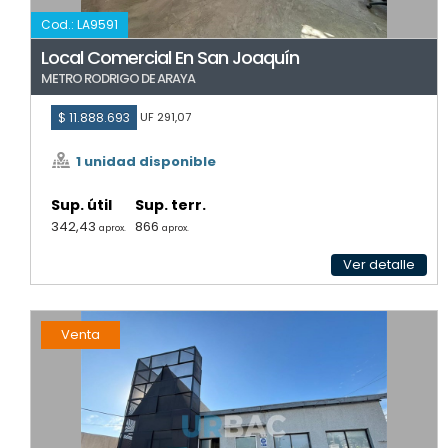
Cod.: LA9591
Local Comercial En San Joaquín
METRO RODRIGO DE ARAYA
$ 11.888.693
UF 291,07
1 unidad disponible
Sup. útil
Sup. terr.
342,43
866
aprox.
aprox.
Ver detalle
Venta