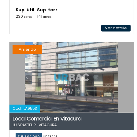
Sup. útil
Sup. terr.
230
141
aprox.
aprox.
Ver detalle
Arriendo
Cod.: LA9553
Local Comercial En Vitacura
LUIS PASTEUR - VITACURA
$ 5.683.960
UF 139,16