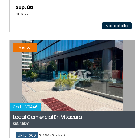
Sup. útil
366
aprox.
Ver detalle
Venta
Cod.: LV9446
Local Comercial En Vitacura
KENNEDY
UF 121.000
$ 4.942.219.590