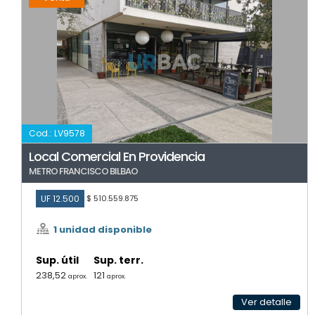
Cod.: LV9578
Local Comercial En Providencia
METRO FRANCISCO BILBAO
UF 12.500
$ 510.559.875
1 unidad disponible
Sup. útil
Sup. terr.
238,52
121
aprox.
aprox.
Ver detalle