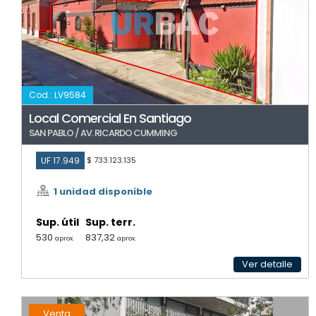
Cod.: LV9584
Local Comercial En Santiago
SAN PABLO / AV. RICARDO CUMMING
UF 17.949
$ 733.123.135
1 unidad disponible
Sup. útil
Sup. terr.
530
837,32
aprox.
aprox.
Ver detalle
Venta