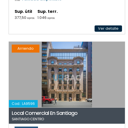
Sup. útil
Sup. terr.
377,50
1.046
aprox.
aprox.
Ver detalle
Arriendo
Cod.: LA9596
Local Comercial En Santiago
SANTIAGO CENTRO