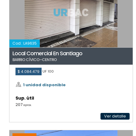
Cod.: LA9635
Local Comercial En Santiago
BARRIO CÍVICO–CENTRO
$ 4.084.479
UF 100
1 unidad disponible
Sup. útil
207
aprox.
Ver detalle