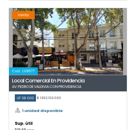
Venta
Cod.: LV9577
Local Comercial En Providencia
AV. PEDRO DE VALDIVIA CON PROVIDENCIA
UF 38.000
$ 1.552.102.020
1 unidad disponible
Sup. útil
519,66