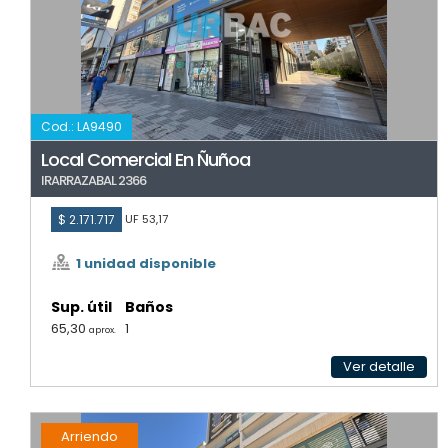
Cod.: LA9490
Local Comercial En Ñuñoa
IRARRAZABAL 2366
$ 2.171.717
UF 53,17
1 unidad disponible
Sup. útil
Baños
65,30
1
aprox.
Ver detalle
Arriendo