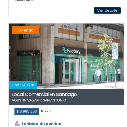
aprox.
Ver detalle
Arriendo
Cod.: LA9576
Local Comercial En Santiago
AGUSTINAS &AMP; SAN ANTONIO
$ 8.985.853
UF 220
1 unidad disponible